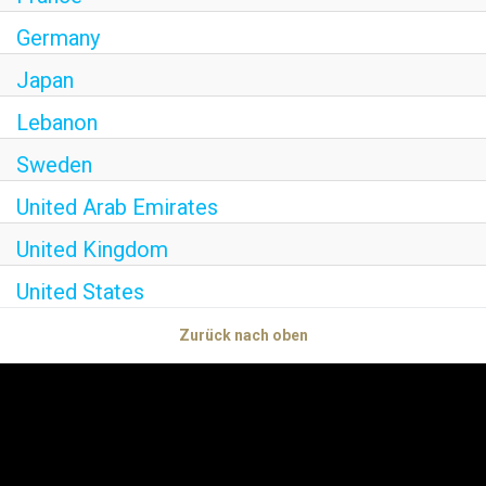
Germany
Japan
Lebanon
Sweden
United Arab Emirates
United Kingdom
United States
Zurück nach oben