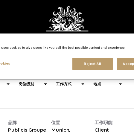
 uses cookies to give users like yourself the best possible content and experience.
搜索 地点
access_time
okies
Reject All
Accep
岗位级别
工作方式
地点
品牌
位置
工作职能
Publicis Groupe
Munich,
Client