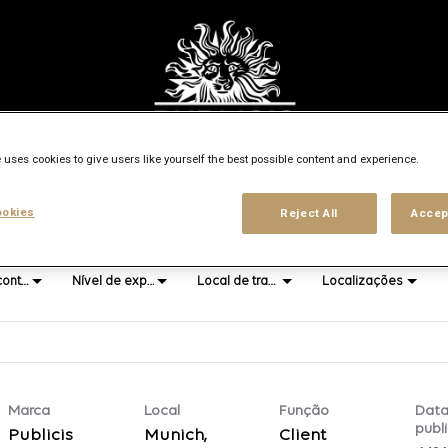
 uses cookies to give users like yourself the best possible content and experience.
Pesquisar cidade, estado ou país
access_time
okies
Reject All
Accep
Tipo de contrato
Nível de experiência
Local de trabalho
Localizações
Marca
Local
Função
Data
publ
Publicis
Munich,
Client