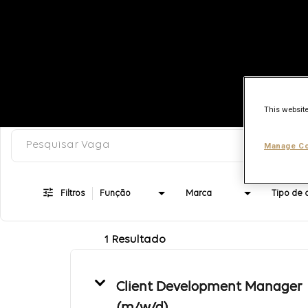
This website
Pesquisar palavra-chave, categoria ou título
Job Search Page
Manage Co
Filtros
Função
Marca
1 Resultado
Client Development Manager