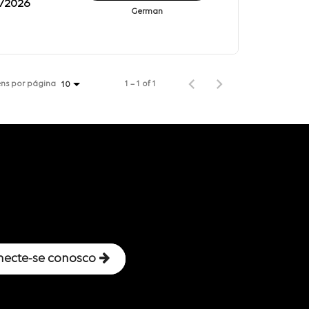
1/2026
German
ens por página
1 – 1 of 1
10
necte-se conosco