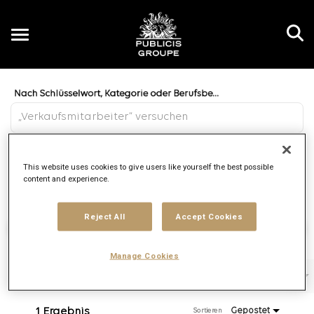
Toggle
navigation
Job Search Page
DE
Entfernung
This website uses cookies to give users like yourself the best possible
access_time
JOBS.DI
10 KM
content and experience.
Reject All
Accept Cookies
Arbeitsplätze finden
Manage Cookies
Filter
Tätigkeitsbereich
Agentur
Vertragsart
1 Ergebnis
Gepostet
Sortieren 