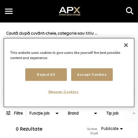
Toggle
navigation
Job Search Page
RO
This website uses cookies to give users like yourself the best possible
content and experience.
Distanță
access_time
JOBS.DI
10 Km
Reject All
Accept Cookies
Găsește locuri de muncă
Manage Cookies
Filtre
Funcție job
Brand
Tip job
0 Rezultate
Publicate
Sortare 
După