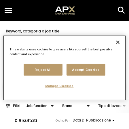
Toggle
navigation
Job Search Page
IT
This website uses cookies to give users like yourself the best possible
content and experience.
Distanza
access_time
JOBS.DI
10 KM
Reject All
Accept Cookies
Trova posizioni di lavoro
Manage Cookies
Filtri
Job function
Brand
Tipo di lavoro
0 Risultati
Data Di Pubblicazione
Ordina Per