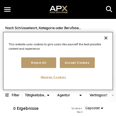
Toggle
navigation
Job Search Page
DE
This website uses cookies to give users like yourself the best possible
content and experience.
Entfernung
access_time
JOBS.DI
10 KM
Reject All
Accept Cookies
Arbeitsplätze finden
Manage Cookies
Filter
Tätigkeitsbereich
Agentur
Vertragsart
0 Ergebnisse
Gepostet
Sortieren 
Nach