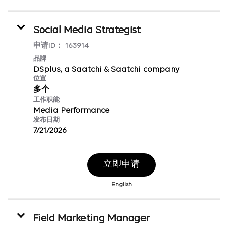
Social Media Strategist
申请ID：
163914
品牌
DSplus, a Saatchi & Saatchi company
位置
多个
工作职能
Media Performance
发布日期
7/21/2026
立即申请
English
Field Marketing Manager