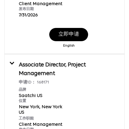
Client Management
发布日期
7/31/2026
立即申请
English
Associate Director, Project
Management
申请ID：
168171
品牌
Saatchi US
位置
New York, New York
工作职能
Client Management