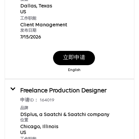
Dallas, Texas
工作职能
Client Management
发布日期
7/15/2026
立即申请
English
Freelance Production Designer
申请ID：
164019
品牌
DSplus, a Saatchi & Saatchi company
位置
Chicago, Illinois