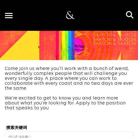
Toggle
navigation
CN
Come join us where you’ll work with a bunch of weird,
wonderfully complex people that will challenge you
every single day. A place where you can work to
collaborate with every coast and no two days are ever
the same.
We’re excited to get to know you and learn more
about what you’re looking for. Apply to the position
that speaks to you.
Job Search Page