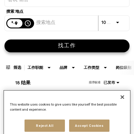
距离
access_time
JOBS.D
10 公里
找工作
筛选
工作职能
品牌
工作类型
岗位级别
18 结果
已发布
排序标准
Account Executive
This website uses cookies to give users like yourself the best possible
content and experience.
申请ID：
169276
品牌
Reject All
Accept Cookies
Saatchi US
位置