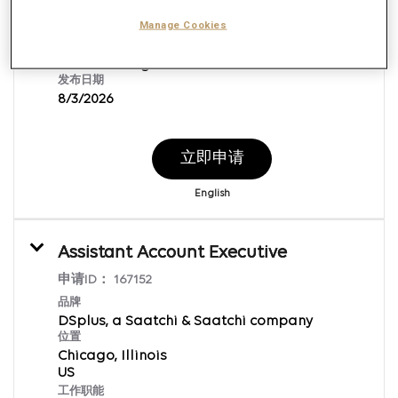
Lake Oswego, Oregon
Manage Cookies
工作职能
Client Management
发布日期
8/3/2026
立即申请
English
Assistant Account Executive
申请ID：
167152
品牌
DSplus, a Saatchi & Saatchi company
位置
Chicago, Illinois
工作职能