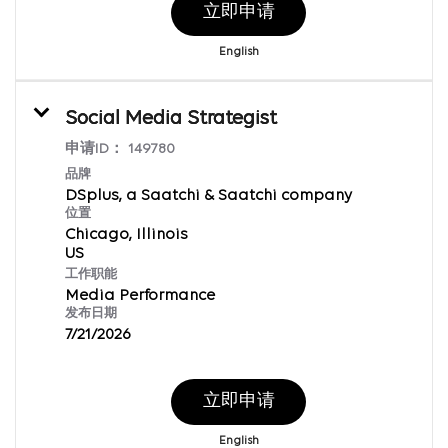
立即申请
English
Social Media Strategist
申请ID：
149780
品牌
DSplus, a Saatchi & Saatchi company
位置
Chicago, Illinois
工作职能
Media Performance
发布日期
7/21/2026
立即申请
English