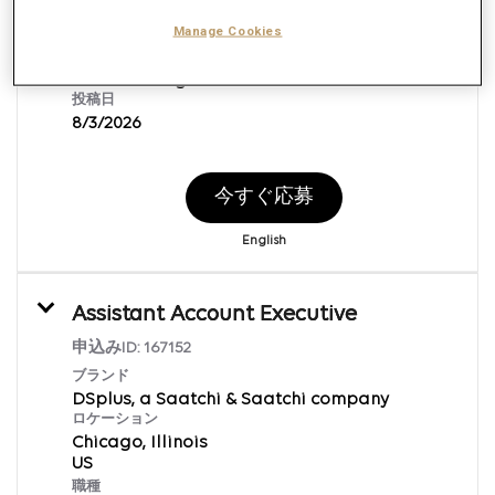
Lake Oswego, Oregon
Manage Cookies
職種
Client Management
投稿日
8/3/2026
今すぐ応募
English
Assistant Account Executive
申込みID:
167152
ブランド
DSplus, a Saatchi & Saatchi company
ロケーション
Chicago, Illinois
職種