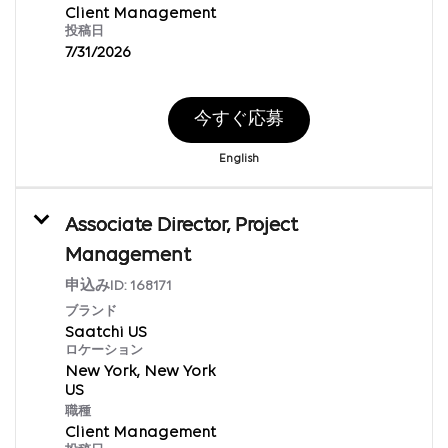
Client Management
投稿日
7/31/2026
今すぐ応募
English
Associate Director, Project
Management
申込みID:
168171
ブランド
Saatchi US
ロケーション
New York, New York
職種
Client Management