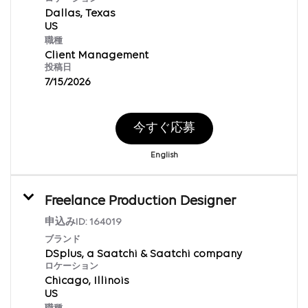
Dallas, Texas
職種
Client Management
投稿日
7/15/2026
今すぐ応募
English
Freelance Production Designer
申込みID:
164019
ブランド
DSplus, a Saatchi & Saatchi company
ロケーション
Chicago, Illinois