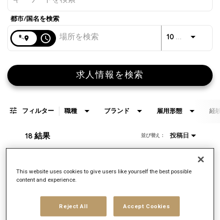
距離
access_time
10 キロメートル
求人情報を検索
フィルター
職種
ブランド
雇用形態
経
18 結果
投稿日
並び替え：
Account Executive
This website uses cookies to give users like yourself the best possible
content and experience.
申込みID:
169276
ブランド
Reject All
Accept Cookies
Saatchi US
ロケーション