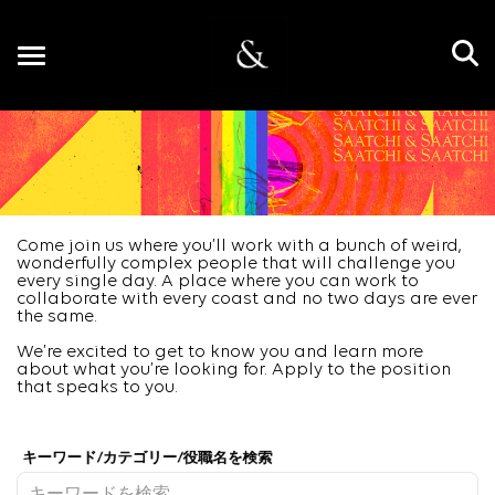
Toggle
navigation
JP
Come join us where you’ll work with a bunch of weird,
wonderfully complex people that will challenge you
every single day. A place where you can work to
collaborate with every coast and no two days are ever
the same.
We’re excited to get to know you and learn more
about what you’re looking for. Apply to the position
that speaks to you.
Job Search Page