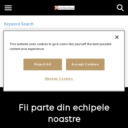
Toggle
navigation
Keyword Search
Caută cuvânt-cheie
RO
This website uses cookies to give users like yourself the best possible
Location Search
content and experience.
location_on
Încearcă „New York”
Reject All
Accept Cookies
Găsește locuri de muncă
Manage Cookies
Fii parte din echipele
noastre