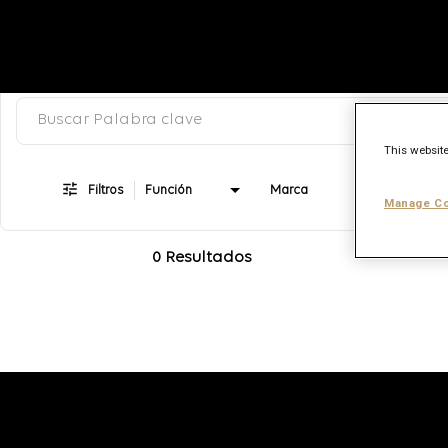
Buscar palabra clave, categoría o puesto de trabajo
Job Search Page
This website
Filtros
Función
Marca
Manage Co
0 Resultados