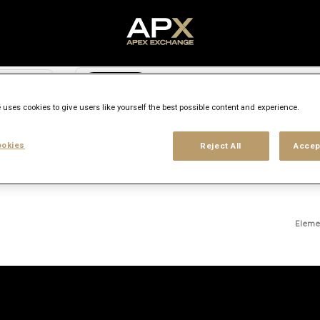
Buscar ciudad, estado o país
access_time
 uses cookies to give users like yourself the best possible content and experience.
Tipo de empleo
Nivel de experiencia
Tipo de lugar de trabajo
Ubicaciones
okies
Reject All
Accep
Eleme