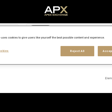
Caută oraș, stat sau tară
access_time
 uses cookies to give users like yourself the best possible content and experience.
Nivel experiență
Tip loc de muncă
Locații
okies
Reject All
Accep
Elem