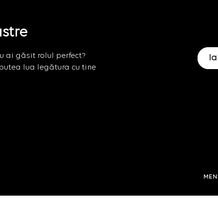
astre
 ai găsit rolul perfect?
Ia
putea lua legătura cu tine
MEN