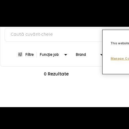
Caută după cuvânt-cheie, categorie sau titlu job
Job Search Page
This website
Filtre
Funcție job
Brand
Tip job
Manage Co
0 Rezultate