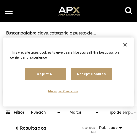
Toggle
navigation
Job Search Page
ES
This website uses cookies to give users like yourself the best possible
content and experience.
Distancia
access_time
JOBS.DI
10 MI
Reject All
Accept Cookies
Encontrar empleos
Manage Cookies
Filtros
Función
Marca
Tipo de empleo
0 Resultados
Publicado
Clasificar 
Por