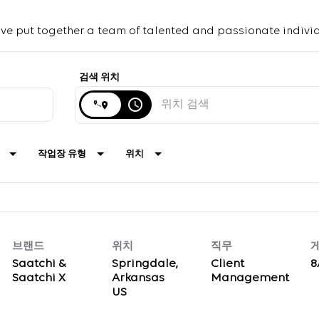
We’ve put together a team of talented and passionate indivi
검색 위치
access_time
작업장 유형
위치
브랜드
위치
직무
Saatchi &
Springdale,
Client
8
Saatchi X
Arkansas
Management