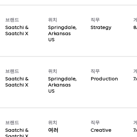
브랜드
위치
직무
Saatchi &
Springdale,
Strategy
8
Saatchi X
Arkansas
브랜드
위치
직무
Saatchi &
Springdale,
Production
7
Saatchi X
Arkansas
브랜드
위치
직무
Saatchi &
여러
Creative
7
Saatchi X