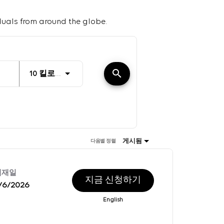
duals from around the globe.
거리
search
JOBS.DISTANCEUNITS_SCREENREADER_T
10 킬로미터
게시됨
다음별 정렬
게재일
지금 신청하기
/6/2026
English