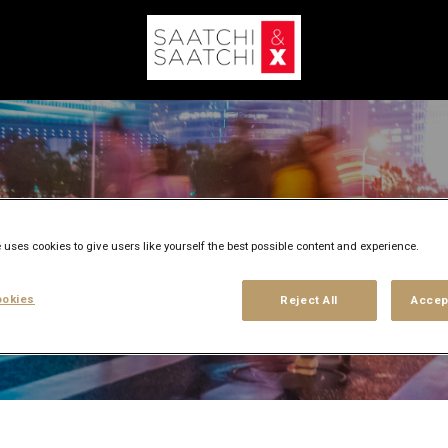
 uses cookies to give users like yourself the best possible content and experience.
okies
Reject All
Accep