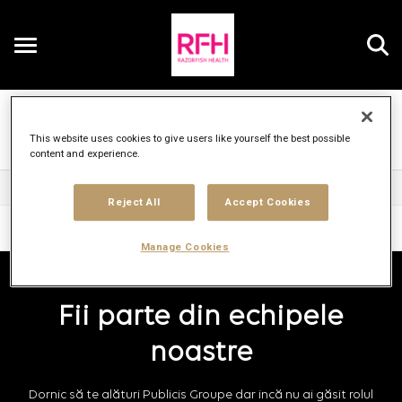
Toggle
navigation
Cariere Publicis Groupe
RO
This website uses cookies to give users like yourself the best possible
content and experience.
Human Resources
Reject All
Accept Cookies
Sus
Manage Cookies
Fii parte din echipele
noastre
Dornic să te alături Publicis Groupe dar incă nu ai găsit rolul