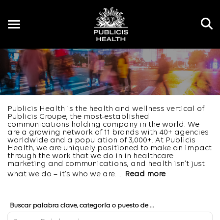
Toggle
navigation
ES
Publicis Health is the health and wellness vertical of
Publicis Groupe, the most-established
communications holding company in the world. We
are a growing network of 11 brands with 40+ agencies
worldwide and a population of 3,000+. At Publicis
Health, we are uniquely positioned to make an impact
through the work that we do in in healthcare
marketing and communications, and health isn’t just
what we do – it’s who we are.
...
Read more
Job Search Page