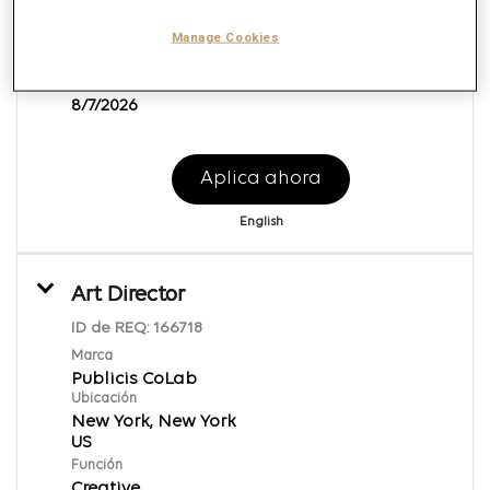
Múltiples
Manage Cookies
Función
Client Management
Fecha de publicación
8/7/2026
Aplica ahora
English
Art Director
ID de REQ:
166718
Marca
Publicis CoLab
Ubicación
New York, New York
Función
Creative