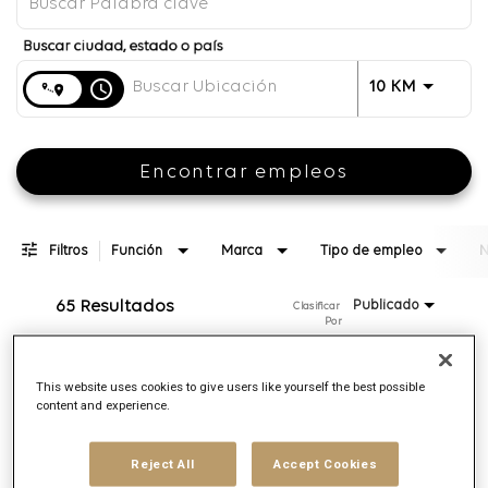
Distancia
access_time
JOBS.DI
10 KM
Encontrar empleos
Filtros
Función
Marca
Tipo de empleo
N
65 Resultados
Publicado
Clasificar 
Por
Senior Project Manager
This website uses cookies to give users like yourself the best possible
content and experience.
ID de REQ:
166278
Marca
Digitas Health
Reject All
Accept Cookies
Ubicación