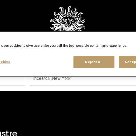
 uses cookies to give users like yourself the best possible content and experience.
okies
Reject All
Accep
Încearcă „New York”
astre