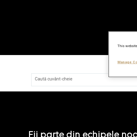
This website
Manage Co
Caută cuvânt-cheie
Fii parte din echipele no