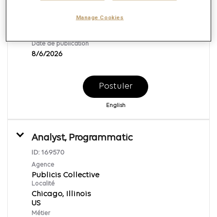
New York, New York
Manage Cookies
Métier
Data Sciences
Date de publication
8/6/2026
Postuler
English
Analyst, Programmatic
ID:
169570
Agence
Publicis Collective
Localité
Chicago, Illinois
Métier