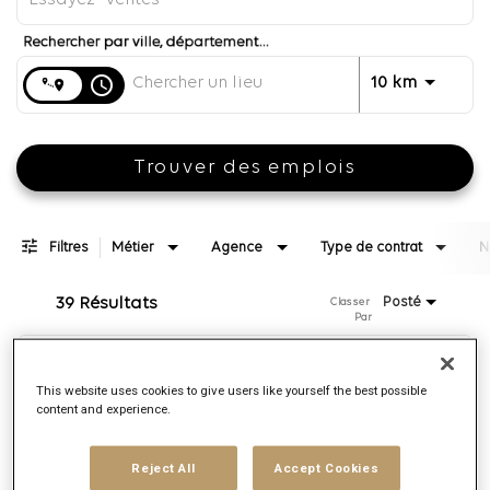
Distance
access_time
JOBS.DI
10 km
Trouver des emplois
Filtres
Métier
Agence
Type de contrat
N
39 Résultats
Posté
Classer 
Par
Vice President, Audiences
This website uses cookies to give users like yourself the best possible
ID:
168799
content and experience.
Agence
Publicis Collective
Reject All
Accept Cookies
Localité