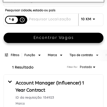
Distância
access_time
JOBS.DI
10 KM
Encontrar Vagas
Filtros
Função
Marca
Tipo de contrato
1 Resultado
Postado
Filtrar Por
Account Manager (Influencer) 1
Year Contract
ID da requisição:
154923
Marca