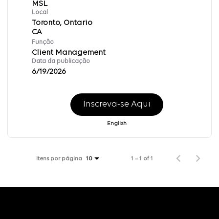
MSL
Local
Toronto, Ontario
Função
Client Management
Data da publicação
6/19/2026
Inscreva-se Aqui
English
Itens por página
1 – 1 of 1
10