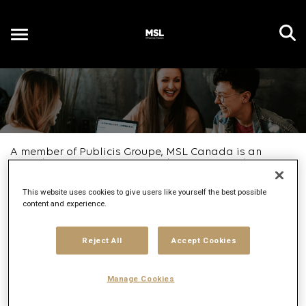
Toggle
navigation
PT
A member of Publicis Groupe, MSL Canada is an
award-winning PR agency with over 100 employees
across the country. We specialize in insight-driven
storytelling, developing creative social strategies and
This website uses cookies to give users like yourself the best possible
leveraging media and influencer relationships to
content and experience.
connect brands with Canadian consumers.
Above all else, MSL Canada puts people first.
...
Reject All
Accept Cookies
Read more
Job Search Page
Manage Cookies