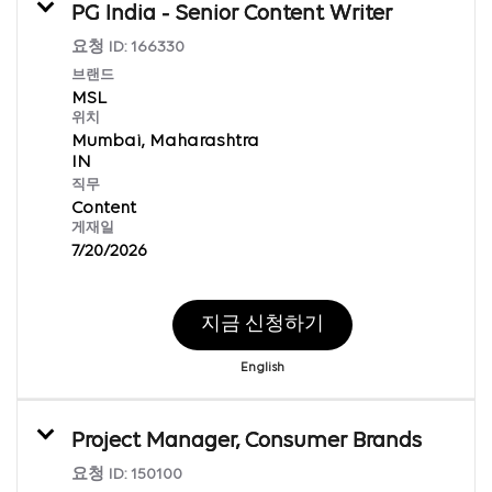
PG India - Senior Content Writer
요청 ID:
166330
브랜드
MSL
위치
Mumbai, Maharashtra
직무
Content
게재일
7/20/2026
지금 신청하기
English
Project Manager, Consumer Brands
요청 ID:
150100