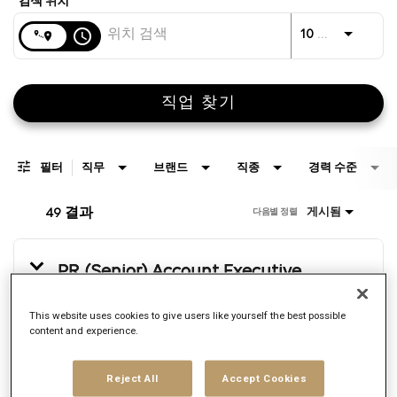
거리
access_time
JO
10 킬로미터
직업 찾기
필터
직무
브랜드
직종
경력 수준
49 결과
게시됨
다음별 정렬
PR (Senior) Account Executive
요청 ID:
169830
This website uses cookies to give users like yourself the best possible
브랜드
content and experience.
MSL
위치
Warsaw,
Reject All
Accept Cookies