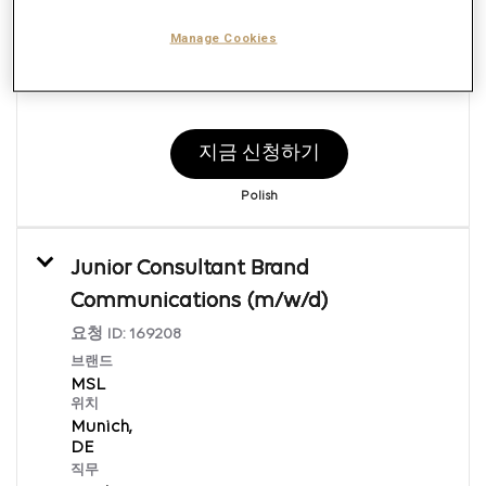
직무
Marketing Communications
Manage Cookies
게재일
8/7/2026
지금 신청하기
Polish
Junior Consultant Brand
Communications (m/w/d)
요청 ID:
169208
브랜드
MSL
위치
Munich,
직무