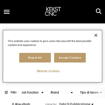
Toggle
navigation
Job Search Page
IT
This website uses cookies to give users like yourself the best possible
content and experience.
Distanza
access_time
JOBS.DI
10 KM
Reject All
Accept Cookies
Manage Cookies
Trova posizioni di lavoro
Filtri
Job function
Brand
Tipo di lavoro
0 Risultati
Data Di Pubblicazione
Ordina Per