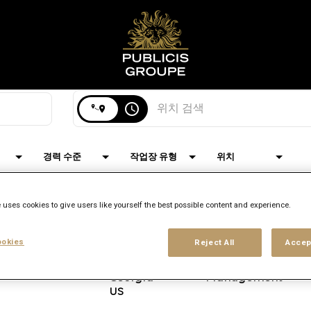
검색 위치
access_time
경력 수준
작업장 유형
위치
 uses cookies to give users like yourself the best possible content and experience.
okies
Reject All
Accep
브랜드
위치
직무
Digitas
Atlanta,
Client
8
Georgia
Management