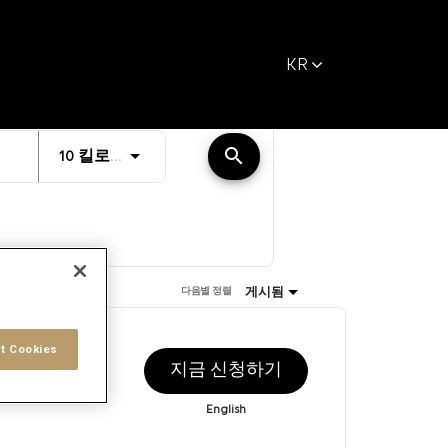
KR
거리
search
JOBS.DISTANCEUNITS_SCREENREADER_T
10 킬로미터
게시됨
다음별 정렬
t Cookies
게재일
지금 신청하기
/6/2026
English