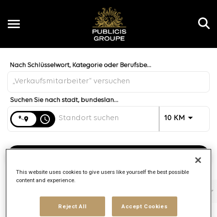
Toggle
navigation
Job Search Page
DE
Entfernung
access_time
JOBS.DI
10 KM
Arbeitsplätze finden
This website uses cookies to give users like yourself the best possible
content and experience.
Filter
Tätigkeitsbereich
Agentur
Vertragsart
Reject All
Accept Cookies
3 Ergebnisse
Gepostet
Sortieren 