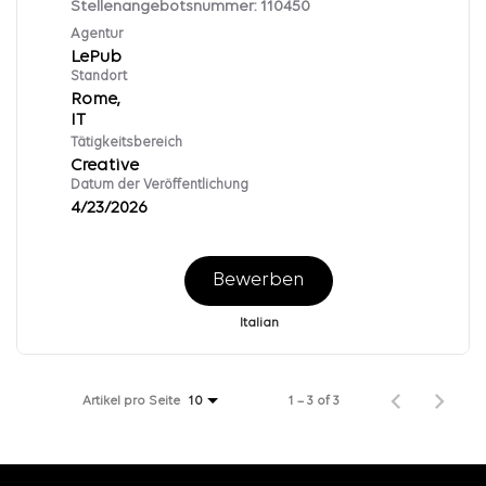
Stellenangebotsnummer:
110450
Agentur
LePub
Standort
Rome,
Tätigkeitsbereich
Creative
Datum der Veröffentlichung
4/23/2026
Bewerben
Italian
Artikel pro Seite
1 – 3 of 3
10