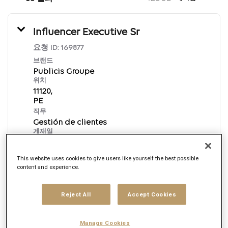
Influencer Executive Sr
요청 ID:
169877
브랜드
Publicis Groupe
위치
11120,
직무
Gestión de clientes
게재일
8/7/2026
This website uses cookies to give users like yourself the best possible
content and experience.
지금 신청하기
Reject All
Accept Cookies
Spanish
Manage Cookies