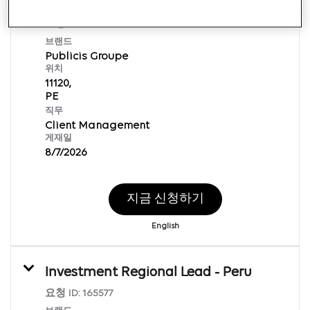
Influencer Executive Sr
요청 ID:
169877
브랜드
Publicis Groupe
위치
11120,
직무
Client Management
게재일
8/7/2026
지금 신청하기
English
Investment Regional Lead - Peru
요청 ID:
165577