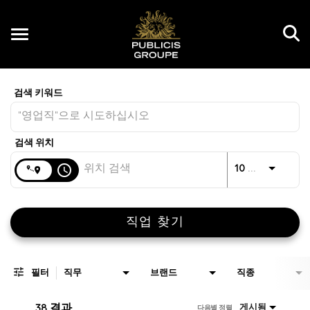
Toggle
navigation
Job Search Page
KR
거리
access_time
JO
10 킬로미터
직업 찾기
필터
직무
브랜드
직종
38 결과
게시됨
다음별 정렬