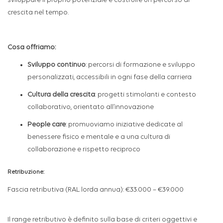
sviluppare il proprio potenziale e costruire un percorso di
crescita nel tempo.
Cosa offriamo:
Sviluppo continuo
: percorsi di formazione e sviluppo
personalizzati, accessibili in ogni fase della carriera
Cultura della crescita
:
progetti stimolanti e contesto
collaborativo, orientato all’innovazione
People care
:
promuoviamo iniziative dedicate al
benessere fisico e mentale e a una cultura di
collaborazione e rispetto reciproco
Retribuzione:
Fascia retributiva (RAL lorda annua): €33.000 – €39.000
Il range retributivo è definito sulla base di criteri oggettivi e