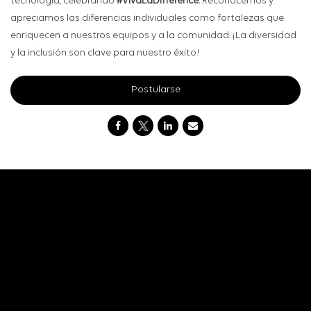
tecnología, celebrando
#VivaLaDifference.
Reconocemos y
apreciamos las diferencias individuales como fortalezas que
enriquecen a nuestros equipos y a la comunidad. ¡La diversidad
y la inclusión son clave para nuestro éxito!
Postularse