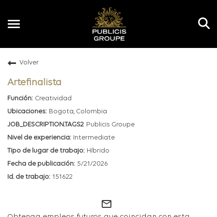
Toggle
navigation
Volver
ES
Artefinalista
Creatividad
Bogota, Colombia
Publicis Groupe
Intermediate
Híbrido
5/21/2026
151622
mail_outline