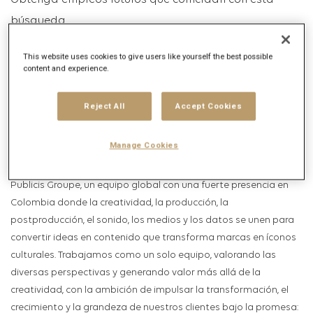
Obtenga empleos futuros que coincidan con esta
búsqueda
Inicio de sesión
o
Registrarse
This website uses cookies to give users like yourself the best possible
content and experience.
Reject All
Accept Cookies
Descripción del puesto
Descripción de la empresa
Manage Cookies
Somos Publicis Production Hub (PPH), la casa de producción de
Publicis Groupe, un equipo global con una fuerte presencia en
Colombia donde la creatividad, la producción, la
postproducción, el sonido, los medios y los datos se unen para
convertir ideas en contenido que transforma marcas en íconos
culturales. Trabajamos como un solo equipo, valorando las
diversas perspectivas y generando valor más allá de la
creatividad, con la ambición de impulsar la transformación, el
crecimiento y la grandeza de nuestros clientes bajo la promesa: