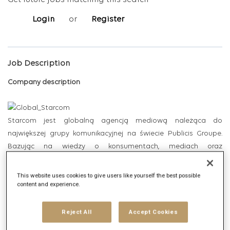
Get future jobs matching this search
Login
or
Register
Job Description
Company description
Starcom jest globalną agencją mediową należąca do
największej grupy komunikacyjnej na świecie Publicis Groupe.
Bazując na wiedzy o konsumentach, mediach oraz
technologiach, tworzy interakcje użytkowników z markami, które
mają istotny wpływ na rozwój biznesów Klientów. W Polsce
This website uses cookies to give users like yourself the best possible
content and experience.
Starcom jest największą agencją mediową, zatrudniającą
ponad 300 ekspertów. Zapewnia Klientom wszystkie kluczowe
usługi niezbędne do prowadzenia skutecznych działań
Reject All
Accept Cookies
omnichannel: media, performance marketing, analitykę i