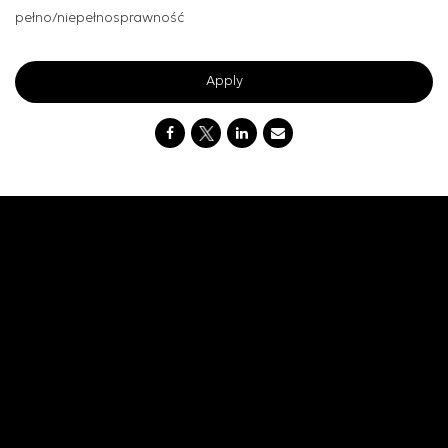
pełno/niepełnosprawność
Apply