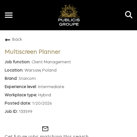
Toggle
navigation
Back
EN
Multiscreen Planner
Client Management
Warsaw, Poland
Starcom
Intermediate
Hybrid
1/20/2026
133599
mail_outline