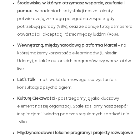
Środowisko, w którym otrzymasz wsparcie, zaufanie i
pomoc
-
w badaniach satysfakcji nasze talenty
potwierdzają, że mogą polegać na zespole, gdy
potrzebują porady (98%), oraz że panuje tutaj atmosfera
otwartości i akceptacji różnic między ludźmi (96%).
Wewnętrzną, międzynarodową platforma Marcel
– na
której możemy korzystać z e-learningów (Linkedin i
Udemy), a także autorskich programów czy warsztatów
live.
Let’s Talk
- możliwość darmowego skorzystania z
konsultacji z psychologiem.
Kulturę Ciekawości
-
postrzegamy ją jako kluczowy
element naszej organizacji. Stale zasilamy nasz zespół
inspiracjami i wiedzą podczas regularnych spotkań i nie
tylko.
Międzynarodowe i lokalne programy i projekty rozwojowe
,