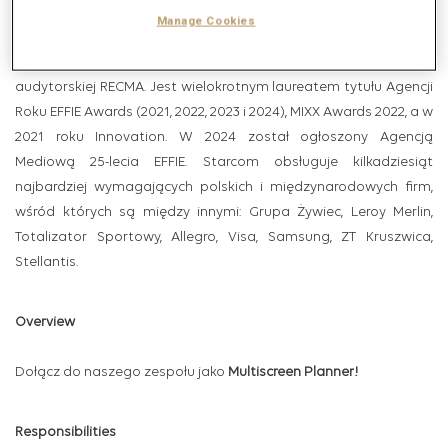
badania, technologię i zarządzanie danymi, content marketing
Manage Cookies
oraz business transformation. Starcom od 2016 roku utrzymuje
najwyższą ocenę Dominant w rankingu międzynarodowej firmy
audytorskiej RECMA. Jest wielokrotnym laureatem tytułu Agencji
Roku EFFIE Awards (2021, 2022, 2023 i 2024), MIXX Awards 2022, a w
2021 roku Innovation. W 2024 został ogłoszony Agencją
Mediową 25-lecia EFFIE. Starcom obsługuje kilkadziesiąt
najbardziej wymagających polskich i międzynarodowych firm,
wśród których są między innymi: Grupa Żywiec, Leroy Merlin,
Totalizator Sportowy, Allegro, Visa, Samsung, ZT Kruszwica,
Stellantis.
Overview
Dołącz do naszego zespołu jako
Multiscreen Planner!
Responsibilities