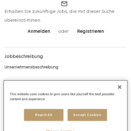
mail_outline
Erhalten Sie zukünftige Jobs, die mit dieser Suche
übereinstimmen.
Anmelden
oder
Registrieren
Jobbeschreibung
Unternehmensbeschreibung
Publicis Media ist das weltweit zweitgrößte
Mediaagenturnetzwerk und Teil des französischen
This website uses cookies to give users like yourself the best possible
Kommunikationskonzerns Publicis Groupe. Als globale Holding
content and experience.
lebt Publicis Media durch seine globalen Agenturmarken Zenith,
Starcom und Spark, die das Kundengeschäft in der
Reject All
Accept Cookies
strategischen Kommunikationsberatung in über 100 Ländern
steuern und ständig weiterentwickeln. Darüber hinaus