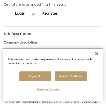
Get future jobs matching this search
Login
or
Register
Job Description
Company description
Publicis Media ist das weltweit zweitgrößte
This website uses cookies to give users like yourself the best possible
Mediaagenturnetzwerk und Teil des französischen
content and experience.
Kommunikationskonzerns Publicis Groupe. Als globale Holding
lebt Publicis Media durch seine globalen Agenturmarken Zenith,
Reject All
Accept Cookies
Starcom und Spark, die das Kundengeschäft in der
strategischen Kommunikationsberatung in über 100 Ländern
Manage Cookies
steuern und ständig weiterentwickeln. Darüber hinaus
unterstützen bei Publicis Media zentrale Spezialisten Teams die
Kunden der Agenturen in den Bereichen: Data und Technology,