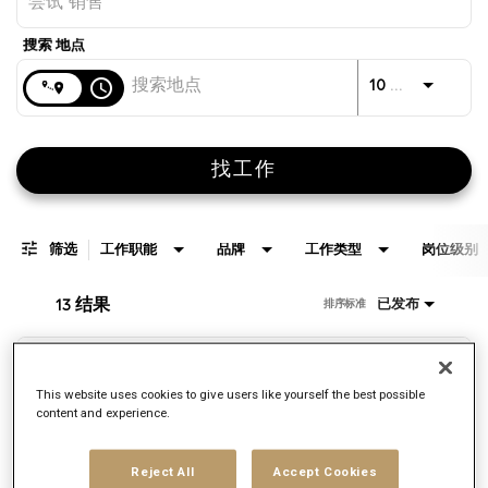
距离
access_time
JOBS.D
10 公里
找工作
筛选
工作职能
品牌
工作类型
岗位级别
13 结果
已发布
排序标准
Executive Vice President, Executive
This website uses cookies to give users like yourself the best possible
Creative Director
content and experience.
申请ID：
149384
品牌
Reject All
Accept Cookies