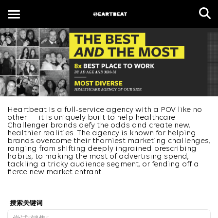
Toggle
navigation
CN
Heartbeat is a full-service agency with a POV like no
other — it is uniquely built to help healthcare
Challenger brands defy the odds and create new,
healthier realities. The agency is known for helping
brands overcome their thorniest marketing challenges,
ranging from shifting deeply ingrained prescribing
habits, to making the most of advertising spend,
tackling a tricky audience segment, or fending off a
fierce new market entrant.
Job Search Page