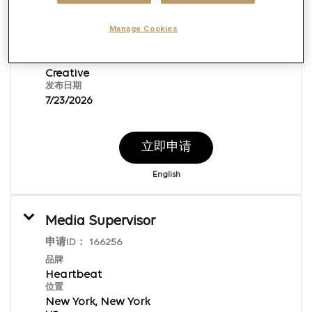
Heartbeat
位置
Manage Cookies
New York, New York
工作职能
Creative
发布日期
7/23/2026
立即申请
English
Media Supervisor
申请ID：
166256
品牌
Heartbeat
位置
New York, New York