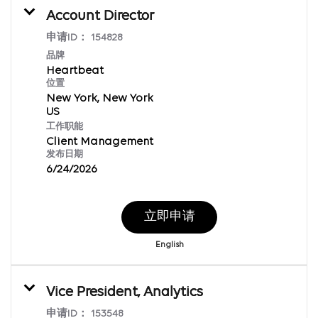
Account Director
申请ID：
154828
品牌
Heartbeat
位置
New York, New York
工作职能
Client Management
发布日期
6/24/2026
立即申请
English
Vice President, Analytics
申请ID：
153548