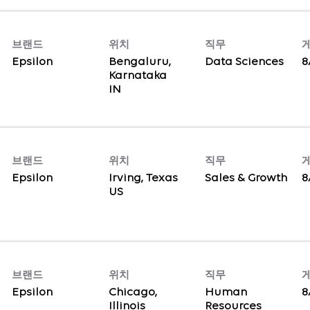
브랜드
위치
직무
Epsilon
Bengaluru,
Data Sciences
8
Karnataka
브랜드
위치
직무
Epsilon
Irving, Texas
Sales & Growth
8
브랜드
위치
직무
Epsilon
Chicago,
Human
8
Illinois
Resources