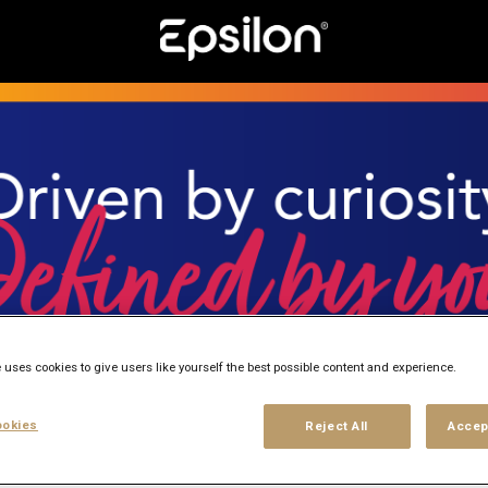
 uses cookies to give users like yourself the best possible content and experience.
okies
Reject All
Accep
ented people (like you) can do exceptional work. If you're 
 place.