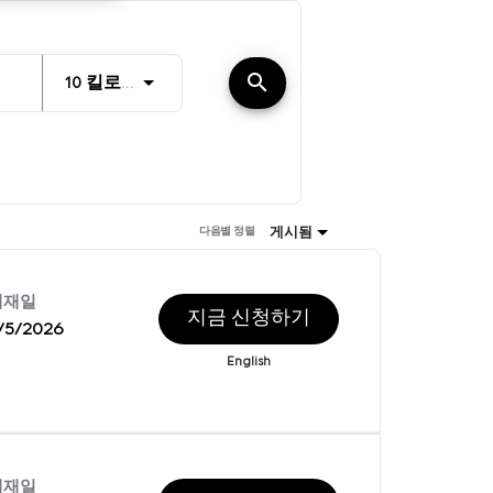
거리
search
JOBS.DISTANCEUNITS_SCREENREADER_T
10 킬로미터
게시됨
다음별 정렬
게재일
지금 신청하기
/5/2026
English
게재일