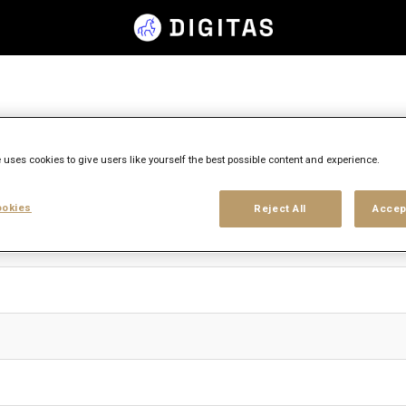
 uses cookies to give users like yourself the best possible content and experience.
okies
Reject All
Accep