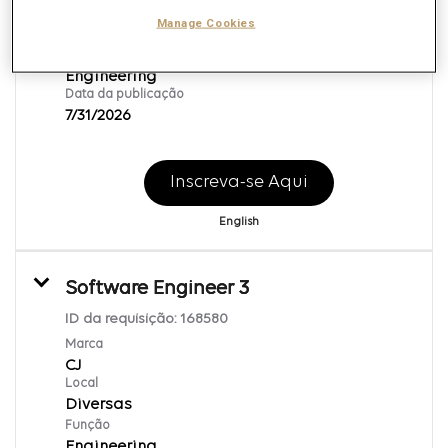
Agoura Hills, California
Manage Cookies
Função
Engineering
Data da publicação
7/31/2026
Inscreva-se Aqui
English
Software Engineer 3
ID da requisição:
168580
Marca
CJ
Local
Diversas
Função
Engineering