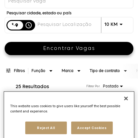
Distância
access_time
JOBS.DI
10 KM
Encontrar Vagas
Filtros
Função
Marca
Tipo de contrato
25 Resultados
Postado
Filtrar Por
This website uses cookies to give users like yourself the best possible
Software Engineer 2
content and experience.
ID da requisição:
168578
Marca
Reject All
Accept Cookies
CJ
Local