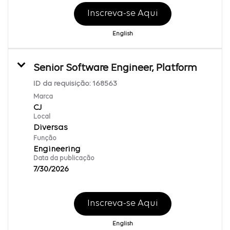
Inscreva-se Aqui
English
Senior Software Engineer, Platform
ID da requisição:
168563
Marca
CJ
Local
Diversas
Função
Engineering
Data da publicação
7/30/2026
Inscreva-se Aqui
English