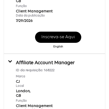
Função
Client Management
Data da publicação
7/29/2026
Inscreva-se Aqui
English
Affiliate Account Manager
ID da requisição:
168222
Marca
CJ
Local
London,
Função
Client Management