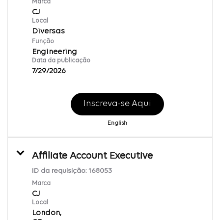
Marca
CJ
Local
Diversas
Função
Engineering
Data da publicação
7/29/2026
Inscreva-se Aqui
English
Affiliate Account Executive
ID da requisição:
168053
Marca
CJ
Local
London,