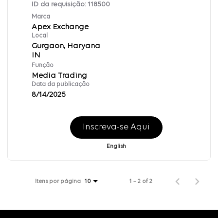
ID da requisição:
118500
Marca
Apex Exchange
Local
Gurgaon, Haryana
Função
Media Trading
Data da publicação
8/14/2025
Inscreva-se Aqui
English
Itens por página
1 – 2 of 2
10