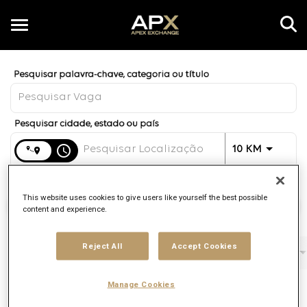
Toggle
navigation
Job Search Page
PT
Distância
access_time
JOBS.DI
10 KM
This website uses cookies to give users like yourself the best possible
Encontrar Vagas
content and experience.
Reject All
Accept Cookies
Filtros
Função
Marca
Tipo de contrato
Manage Cookies
2 Resultados
Postado
Filtrar Por