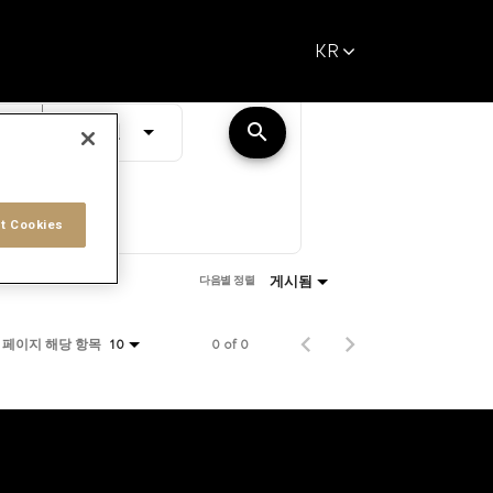
KR
거리
search
JOBS.DISTANCEUNITS_SCREENREADER_TEXT
10 마일
t Cookies
게시됨
다음별 정렬
 페이지 해당 항목
0 of 0
10