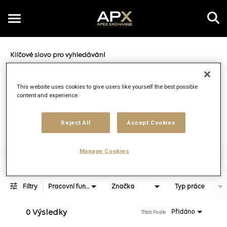
Toggle
navigation
Job Search Page
CZ
This website uses cookies to give users like yourself the best possible
content and experience.
Vzdálenost
access_time
JOBS.DI
10 KM
Reject All
Accept Cookies
Najít práce
Manage Cookies
Filtry
Pracovní funkce
Značka
Typ práce
0 Výsledky
Přidáno
Třídit Podle