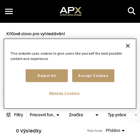
Toggle
navigation
Job Search Page
CZ
This website uses cookies to give users like yourself the best possible
content and experience.
Vzdálenost
access_time
JOBS.DI
10 KM
Reject All
Accept Cookies
Najít práce
Manage Cookies
Filtry
Pracovní funkce
Značka
Typ práce
0 Výsledky
Přidáno
Třídit Podle