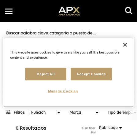
Toggle
navigation
Job Search Page
ES
This website uses cookies to give users like yourself the best possible
content and experience.
Distancia
access_time
JOBS.DI
10 KM
Reject All
Accept Cookies
Encontrar empleos
Manage Cookies
Filtros
Función
Marca
Tipo de empleo
0 Resultados
Publicado
Clasificar 
Por