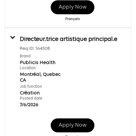
Apply Now
Français
Directeur.trice artistique principal.e
Req ID:
164508
Brand
Publicis Health
Location
Montréal, Quebec
Job function
Création
Posted date
7/6/2026
Apply Now