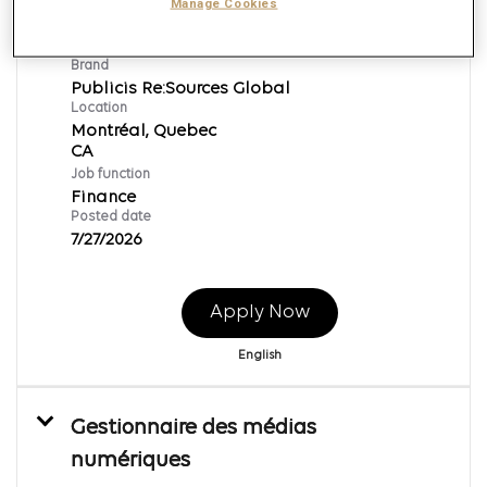
Directeur de la paie, Canada
Manage Cookies
Req ID:
168166
Brand
Publicis Re:Sources Global
Location
Montréal, Quebec
Job function
Finance
Posted date
7/27/2026
Apply Now
English
Gestionnaire des médias
numériques