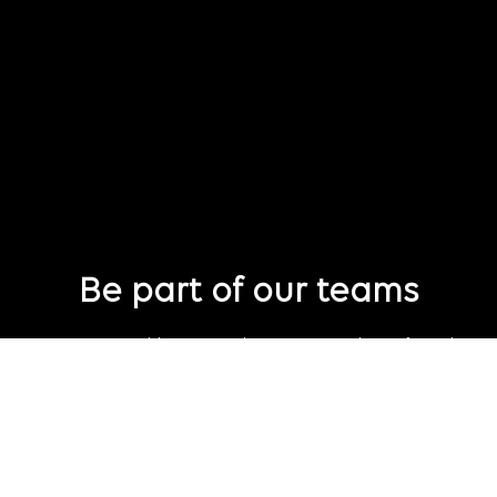
Be part of our teams
Eager to join Publicis Groupe but not seeing the perfect role
just yet?
Join our talent pool
so we can connect with you for future job
opportunities.
Connect with us