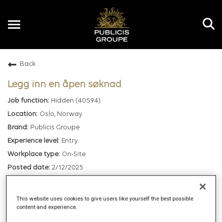
Toggle
navigation
Back
EN
Legg inn en åpen søknad
Hidden (40594)
Oslo, Norway
Publicis Groupe
Entry
On-Site
2/12/2025
6816
REF226090Z
This website uses cookies to give users like yourself the best possible
content and experience.