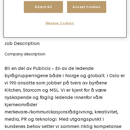
mail_outline
Reject All
Accept Cookies
Get future jobs matching this search
Login
or
Register
Manage Cookies
Job Description
Company description
Bli en del av Publicis – En av de ledende
byrågrupperingene både i Norge og globalt. I Oslo er
vi 190 ansatte som jobber på tvers av byråene
Kitchen, Starcom og MSL. Vi er kjent for å være
nyskapende og faglig ledende innenfor våre
kjerneområder
merkevare-/kommunikasjonsrådgivning, kreativitet,
media, PR og teknologi. Med utgangspunkt i
kundenes behov setter vi sammen riktig kompetanse