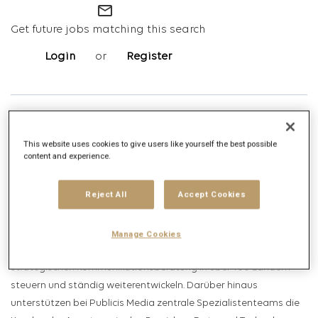
mail_outline
Get future jobs matching this search
Login
or
Register
Job Description
Company description
This website uses cookies to give users like yourself the best possible
content and experience.
Publicis Media ist das weltweit zweitgrößte
Reject All
Accept Cookies
Mediaagenturnetzwerk und Teil des französischen
Kommunikationskonzerns Publicis Groupe. Als globale Holding
lebt Publicis Media durch seine globalen Agenturmarken Zenith,
Manage Cookies
Starcom und Spark, die das Kundengeschäft in der
strategischen Kommunikationsberatung in über 100 Ländern
steuern und ständig weiterentwickeln. Darüber hinaus
unterstützen bei Publicis Media zentrale Spezialistenteams die