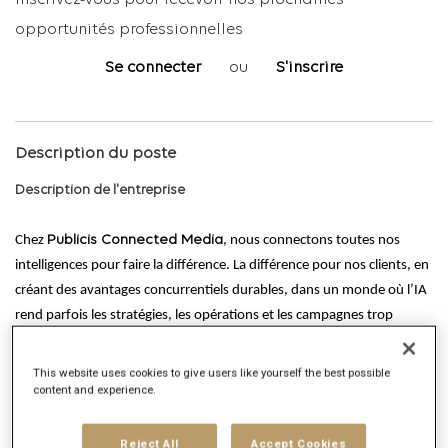
Inscrivez-vous pour recevoir nos prochaines
opportunités professionnelles
Se connecter
ou
S'inscrire
Description du poste
Description de l'entreprise
Chez
Publicis Connected Media
, nous connectons toutes nos
intelligences pour faire la différence. La différence pour nos clients, en
créant des avantages concurrentiels durables, dans un monde où l’IA
rend parfois les stratégies, les opérations et les campagnes trop
similaires.
Et la différence pour chacun de
nos 2 000 talents
, en leur donnant
This website uses cookies to give users like yourself the best possible
content and experience.
la possibilité de grandir dans l’un des
collectifs les plus
multidisciplinaires de France
.
Reject All
Accept Cookies