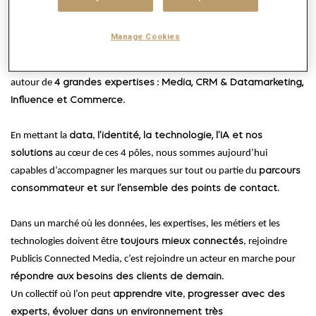
Notre objectif est simple
: concevoir et piloter des écosystèmes paid,
earned, shared et owned media pour obtenir des
résultats
Manage Cookies
mesurables et durables
.
C’est pour cela que nous avons organisé nos talents et nos agences
autour de
4 grandes expertises
:
Media, CRM & Datamarketing,
Influence et Commerce
.
En mettant la
data
,
l’identité, la technologie, l’IA et nos
solutions
au cœur de ces 4 pôles, nous sommes aujourd’hui
capables d’accompagner les marques sur tout ou partie du
parcours
consommateur et sur l’ensemble des points de contact
.
Dans un marché où les données, les expertises, les métiers et les
technologies doivent être
toujours mieux connectés
, rejoindre
Publicis Connected Media, c’est rejoindre un acteur en marche pour
répondre aux besoins des clients de demain
.
Un collectif où l’on peut
apprendre vite
,
progresser avec des
experts
,
évoluer dans un environnement très