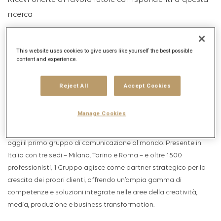
Ricevi offerte di lavoro future corrispondenti a questa
ricerca
Accedi
o
Registrati
This website uses cookies to give users like yourself the best possible
content and experience.
Descrizione posizione lavorativa
Reject All
Accept Cookies
Descrizione dell'azienda
Manage Cookies
Publicis Groupe
Fondata nel 1926 da Marcel Bleustein-Blanchet,
Publicis Groupe
è
oggi il primo gruppo di comunicazione al mondo. Presente in
Italia con tre sedi – Milano, Torino e Roma – e oltre 1500
professionisti, il Gruppo agisce come partner strategico per la
crescita dei propri clienti, offrendo un’ampia gamma di
competenze e soluzioni integrate nelle aree della creatività,
media, produzione e business transformation.