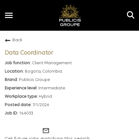
Toggle
navigation
Back
EN
Data Coordinator
Client Management
Bogota, Colombia
Publicis Groupe
Intermediate
Hybrid
7/1/2026
164033
mail_outline