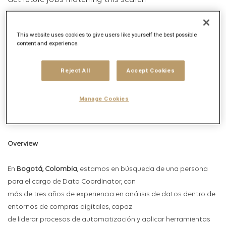
Get future jobs matching this search
Login
or
Register
This website uses cookies to give users like yourself the best possible
content and experience.
Job Description
Reject All
Accept Cookies
Company description
Manage Cookies
Overview
En
Bogotá, Colombia
, estamos en búsqueda de una persona
para el cargo de Data Coordinator, con
más de tres años de experiencia en análisis de datos dentro de
entornos de compras digitales, capaz
de liderar procesos de automatización y aplicar herramientas