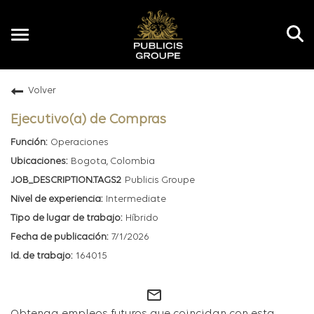
Toggle
navigation
Volver
ES
Ejecutivo(a) de Compras
Operaciones
Bogota, Colombia
Publicis Groupe
Intermediate
Híbrido
7/1/2026
164015
mail_outline