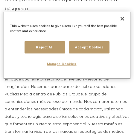
Obtenga empleos futuros que coincidan con esta
búsqueda
Inicio de sesión
o
Registrarse
This website uses cookies to give users like yourself the best possible
content and experience.
Descripción del puesto
Reject All
Accept Cookies
Descripción de la empresa
Manage Cookies
Somos Zenith, una agencia de medios innovadora con un
enfoque dual en ROI: retorno de inversión y retorno de
imaginación. Hacemos parte
parte
del
hub
de soluciones
Publicis Media dentro de Publicis Groupe, el grupo de
comunicaciones más valioso del mundo. Nos comprometemos
a entender las necesidades únicas de cada marca, utilizando
datos y tecnología para diseñar soluciones creativas y efectivas
que fomenten un crecimiento exponencial. Nuestra misión es
transformar la visión de las marcas en estrategias de medios