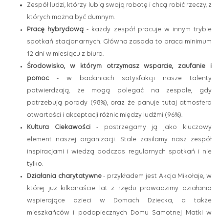
Zespół ludzi, którzy lubią swoją robotę i chcą robić rzeczy, z
których można być dumnym.
Pracę hybrydową
- każdy zespół pracuje w innym trybie
spotkań stacjonarnych. Główna zasada to praca minimum
12 dni w miesiącu z biura.
Środowisko, w którym otrzymasz wsparcie, zaufanie i
pomoc
- w badaniach satysfakcji nasze talenty
potwierdzają, że mogą polegać na zespole, gdy
potrzebują porady (98%), oraz że panuje tutaj atmosfera
otwartości i akceptacji różnic między ludźmi (96%).
Kultura Ciekawości
- postrzegamy ją jako kluczowy
element naszej organizacji. Stale zasilamy nasz zespół
inspiracjami i wiedzą podczas regularnych spotkań i nie
tylko.
Działania charytatywne
- przykładem jest Akcja Mikołaje, w
której już kilkanaście lat z rzędu prowadzimy działania
wspierające dzieci w Domach Dziecka, a także
mieszkańców i podopiecznych Domu Samotnej Matki w