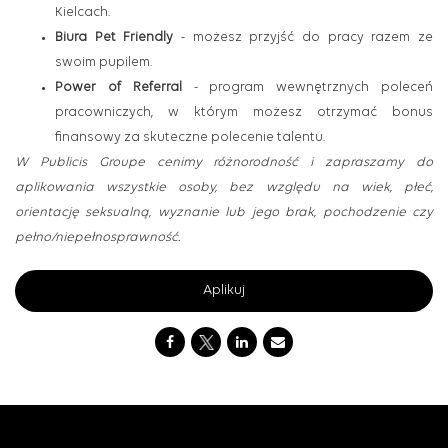
Kielcach.
Biura Pet Friendly
- możesz przyjść do pracy razem ze
swoim pupilem.
Power of Referral
- program wewnętrznych poleceń
pracowniczych, w którym możesz otrzymać bonus
finansowy za skuteczne polecenie talentu.
W Publicis Groupe cenimy różnorodność i zapraszamy do
aplikowania wszystkie osoby, bez względu na wiek, płeć,
orientację seksualną, wyznanie lub jego brak, pochodzenie czy
pełno/niepełnosprawność.
Aplikuj