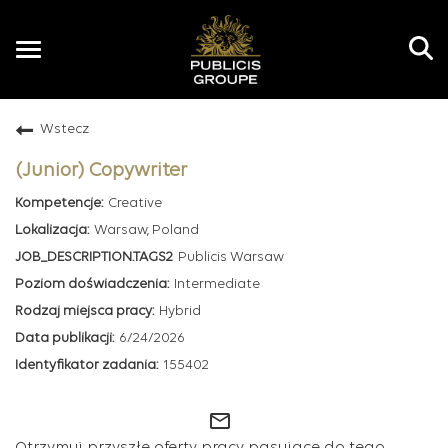
Toggle
navigation
Wstecz
PL
(Junior) Copywriter
Creative
Warsaw, Poland
Publicis Warsaw
Intermediate
Hybrid
6/24/2026
155402
mail_outline