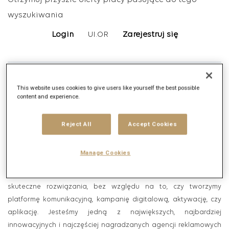
Otrzymuj przyszłe oferty pracy pasujące do tego
wyszukiwania
Login
UI.OR
Zarejestruj się
Opis oferty pracy
This website uses cookies to give users like yourself the best possible
content and experience.
Opis firmy
Reject All
Accept Cookies
W Publicis Warsaw wierzymy w CIEKAWOŚĆ. To właśnie dzięki niej
Manage Cookies
osiągamy sukcesy w rozwiązywaniu biznesowych wyzwań
naszych Klientów i to ona sprawia, że potrafimy zaproponować
skuteczne rozwiązania, bez względu na to, czy tworzymy
platformę komunikacyjną, kampanię digitalową, aktywację, czy
aplikację. Jesteśmy jedną z największych, najbardziej
innowacyjnych i najczęściej nagradzanych agencji reklamowych