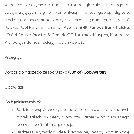
w Polsce. Należymy do Publicis Groupe, globalnej sieci agencji
specjalizujących się w komunikacji marketingowej, digitalu,
mediach, technologii i AI. Naszymi klientami są m.in.: Renault, Nestlé
Polska, Paul Hartmann, Sanofi-Aventis, BNP Paribas Bank Polska,
L’Oréal Polska, Procter & Gamble/PGH, Animex, Maspex, Mondelez,
Pru. Dołącz do nas i odkryj moc ciekawości!
Przegląd
Dołącz do naszego zespołu jako
(Junior) Copywriter!
Obowiązki
Co będziesz robić?
Będziesz współtworzyć kampanie i aktywacje dla znanych
marek, takich jak Oreo, 7DAYS czy Garnier – od pierwszego
pomysłu po finalną egzekucję.
Będziesz wymyślać idee kreatywne, hasła, komunikację