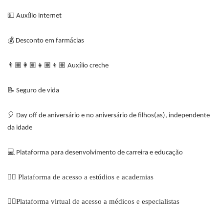
💵
í
Aux
lio internet
💰
á
Desconto em farm
cias
👨🏾‍👩🏽‍👧🏽‍👦🏽
í
Aux
lio creche
📝
Seguro de vida
🎈
á
á
Day off de anivers
rio e no anivers
rio de filhos(as), independente
da idade
💻
çã
Plataforma para desenvolvimento de carreira e educa
o
🏋️‍♂️ Plataforma de acesso a estúdios e academias
👩‍⚕️Plataforma virtual de acesso a médicos e especialistas