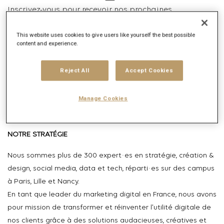
Inscrivez-vous pour recevoir nos prochaines
opportunités professionnelles
This website uses cookies to give users like yourself the best possible
content and experience.
Se connecter
ou
S'inscrire
Reject All
Accept Cookies
Description du poste
Manage Cookies
Description de l'entreprise
NOTRE STRATÉGIE
Nous sommes plus de 300
expert
·es
en stratégie, création &
design, social media, data et tech,
réparti·es
sur des campus
à Paris, Lille et Nancy.
En tant que leader du marketing digital en France, nous avons
pour mission de transformer et réinventer l'utilité digitale de
nos clients grâce à des solutions audacieuses, créatives et