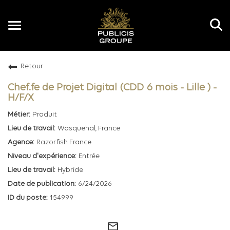
Toggle
navigation
Retour
FR
Chef.fe de Projet Digital (CDD 6 mois - Lille ) -
H/F/X
Produit
Wasquehal, France
Razorfish France
Entrée
Hybride
6/24/2026
154999
mail_outline