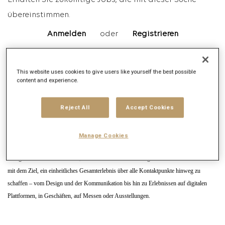
Erhalten Sie zukünftige Jobs, die mit dieser Suche
übereinstimmen.
Anmelden
oder
Registrieren
This website uses cookies to give users like yourself the best possible
Jobbeschreibung
content and experience.
Unternehmensbeschreibung
Reject All
Accept Cookies
MetaDesign ist eine führende internationale Markenberatung und Teil der Publicis
Groupe. Als kreative Berater unterstützen wir Unternehmen dabei, sich für die Märkte
Manage Cookies
von morgen zu rüsten. Eine starke, nachhaltige Marke ist ein entscheidender Faktor für
erfolgreiche Geschäftsmodelle, Produkte und Dienstleistungen. Wir entwickeln Marken
mit dem Ziel, ein einheitliches Gesamterlebnis über alle Kontaktpunkte hinweg zu
schaffen – vom Design und der Kommunikation bis hin zu Erlebnissen auf digitalen
Plattformen, in Geschäften, auf Messen oder Ausstellungen.