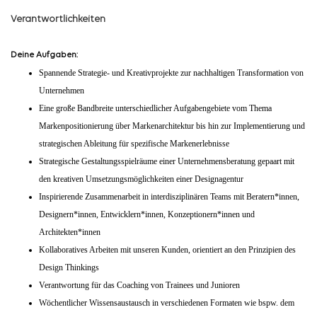
Verantwortlichkeiten
Deine Aufgaben:
Spannende Strategie- und Kreativprojekte zur nachhaltigen Transformation von
Unternehmen
Eine große Bandbreite unterschiedlicher Aufgabengebiete vom Thema
Markenpositionierung über Markenarchitektur bis hin zur Implementierung und
strategischen Ableitung für spezifische Markenerlebnisse
Strategische Gestaltungsspielräume einer Unternehmensberatung gepaart mit
den kreativen Umsetzungsmöglichkeiten einer Designagentur
Inspirierende Zusammenarbeit in interdisziplinären Teams mit Beratern*innen,
Designern*innen, Entwicklern*innen, Konzeptionern*innen und
Architekten*innen
Kollaboratives Arbeiten mit unseren Kunden, orientiert an den Prinzipien des
Design Thinkings
Verantwortung für das Coaching von Trainees und Junioren
Wöchentlicher Wissensaustausch in verschiedenen Formaten wie bspw. dem