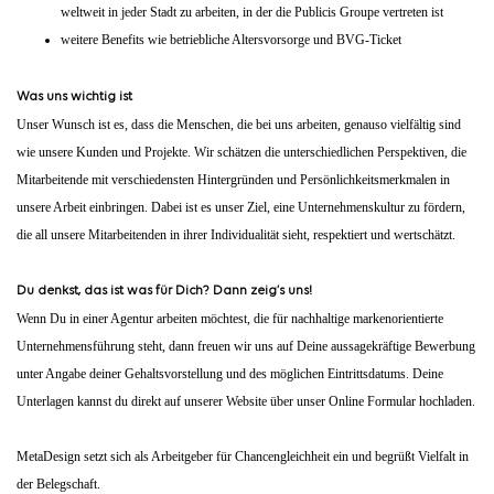
weltweit in jeder Stadt zu arbeiten, in der die Publicis Groupe vertreten ist
weitere Benefits wie betriebliche Altersvorsorge und BVG-Ticket
Was uns wichtig ist
Unser Wunsch ist es, dass die Menschen, die bei uns arbeiten, genauso vielfältig sind
wie unsere Kunden und Projekte. Wir schätzen die unterschiedlichen Perspektiven, die
Mitarbeitende mit verschiedensten Hintergründen und Persönlichkeitsmerkmalen in
unsere Arbeit einbringen. Dabei ist es unser Ziel, eine Unternehmenskultur zu fördern,
die all unsere Mitarbeitenden in ihrer Individualität sieht, respektiert und wertschätzt.
Du denkst, das ist was für Dich? Dann zeig’s uns!
Wenn Du in einer Agentur arbeiten möchtest, die für nachhaltige markenorientierte
Unternehmensführung steht, dann freuen wir uns auf Deine aussagekräftige Bewerbung
unter Angabe deiner Gehaltsvorstellung und des möglichen Eintrittsdatums. Deine
Unterlagen kannst du direkt auf unserer Website über unser Online Formular hochladen.
MetaDesign setzt sich als Arbeitgeber für Chancengleichheit ein und begrüßt Vielfalt in
der Belegschaft.