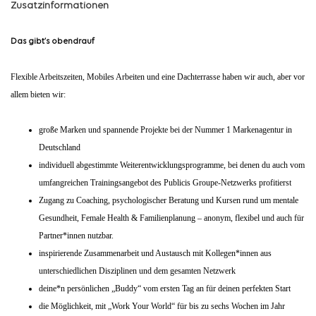
Zusatzinformationen
Das gibt’s obendrauf
Flexible Arbeitszeiten, Mobiles Arbeiten und eine Dachterrasse haben wir auch, aber vor
allem bieten wir:
große Marken und spannende Projekte bei der Nummer 1 Markenagentur in
Deutschland
individuell abgestimmte Weiterentwicklungsprogramme, bei denen du auch vom
umfangreichen Trainingsangebot des Publicis Groupe-Netzwerks profitierst
Zugang zu Coaching, psychologischer Beratung und Kursen rund um mentale
Gesundheit, Female Health & Familienplanung – anonym, flexibel und auch für
Partner*innen nutzbar.
inspirierende Zusammenarbeit und Austausch mit Kollegen*innen aus
unterschiedlichen Disziplinen und dem gesamten Netzwerk
deine*n persönlichen „Buddy“ vom ersten Tag an für deinen perfekten Start
die Möglichkeit, mit „Work Your World“ für bis zu sechs Wochen im Jahr