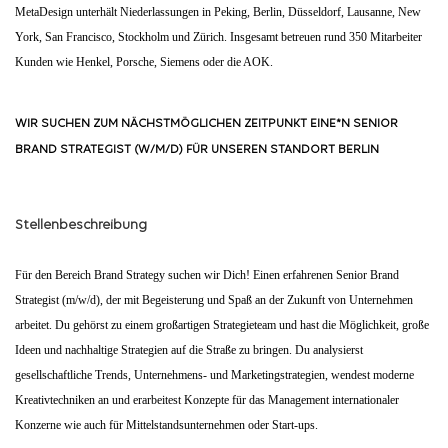
MetaDesign unterhält Niederlassungen in Peking, Berlin, Düsseldorf, Lausanne, New
York, San Francisco, Stockholm und Zürich. Insgesamt betreuen rund 350 Mitarbeiter
Kunden wie Henkel, Porsche, Siemens oder die AOK.
WIR SUCHEN ZUM NÄCHSTMÖGLICHEN ZEITPUNKT EINE*N SENIOR
BRAND STRATEGIST (W/M/D)
FÜR UNSEREN STANDORT BERLIN
Stellenbeschreibung
Für den Bereich Brand Strategy suchen wir Dich! Einen erfahrenen Senior Brand
Strategist (m/w/d), der mit Begeisterung und Spaß an der Zukunft von Unternehmen
arbeitet. Du gehörst zu einem großartigen Strategieteam und hast die Möglichkeit, große
Ideen und nachhaltige Strategien auf die Straße zu bringen. Du analysierst
gesellschaftliche Trends, Unternehmens- und Marketingstrategien, wendest moderne
Kreativtechniken an und erarbeitest Konzepte für das Management internationaler
Konzerne wie auch für Mittelstandsunternehmen oder Start-ups.