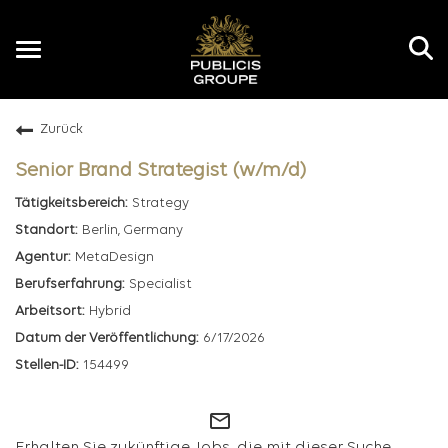
Toggle
navigation
Zurück
DE
Senior Brand Strategist (w/m/d)
Strategy
Berlin, Germany
MetaDesign
Specialist
Hybrid
6/17/2026
154499
mail_outline