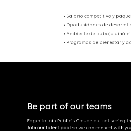
• Salario competitivo y paque
• Oportunidades de desarrollo
• Ambiente de trabajo dinámi
• Programas de bienestar y ac
Be part of our teams
Eager to join Publicis Groupe but not seeing the
Join our talent pool
so we can connect with you 