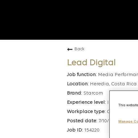
Back
Lead Digital
Media Performa
Heredia, Costa Rica
Starcom
Intermediate
This website
On-Site
7/10/2026
Manage Co
154220