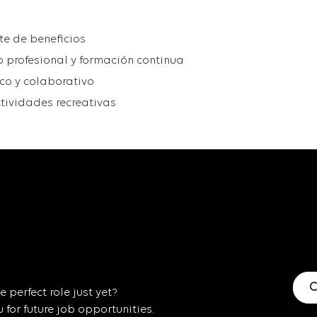
te de beneficios
 profesional y formación continua
co y colaborativo
tividades recreativas
C
 perfect role just yet?
for future job opportunities.